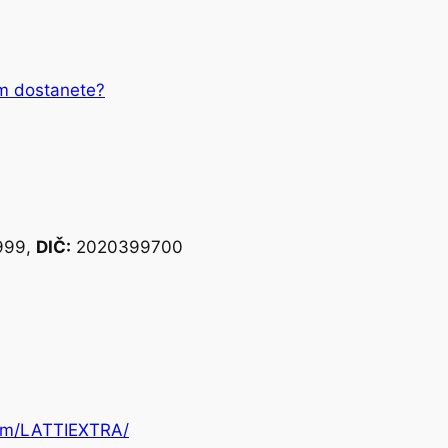
m dostanete?
999,
DIČ:
2020399700
com/LATTIEXTRA/