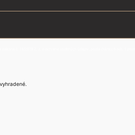
zákona č. 18/2018 Z. z. o ochrane osobných údajov, podľa článku 6 ods. 1 písm
 vyhradené.