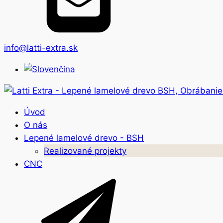
info@latti-extra.sk
Úvod
O nás
Lepené lamelové drevo - BSH
Realizované projekty
CNC