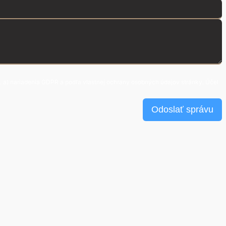
. a) nariadenia GDPR a podľa vlastnej ochrany osobných údajov stránky. Účel
Odoslať správu