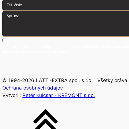
Súhlasím so spracovaním mojich osobných údajov zadaných vo formulári podľa 
spracovania je kontaktovanie zákazníka.
© 1994-2026 LATTI-EXTRA spol. s r.o. | Všetky práva
Ochrana osobných údajov
Vytvoril:
Peter Kulcsár - KREMONT s.r.o.