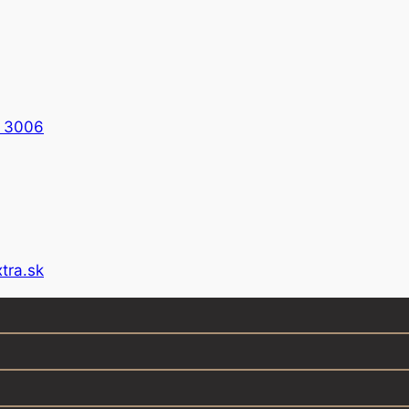
1 3006
xtra.sk