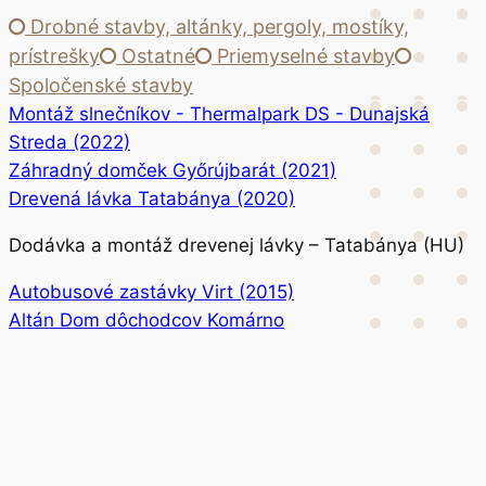
Drobné stavby, altánky, pergoly, mostíky,
prístrešky
Ostatné
Priemyselné stavby
Spoločenské stavby
Montáž slnečníkov - Thermalpark DS - Dunajská
Streda (2022)
Záhradný domček Győrújbarát (2021)
Drevená lávka Tatabánya (2020)
Dodávka a montáž drevenej lávky – Tatabánya (HU)
Autobusové zastávky Virt (2015)
Altán Dom dôchodcov Komárno