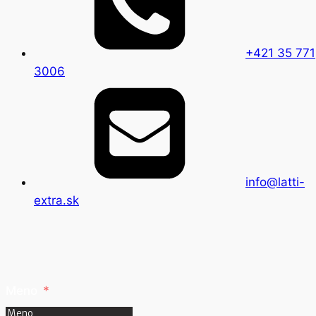
+421 35 771
3006
info@latti-
extra.sk
Meno