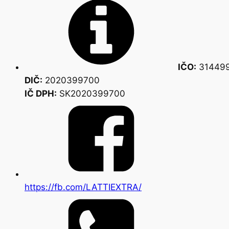
IČO:
314499
DIČ:
2020399700
IČ DPH:
SK2020399700
https://fb.com/LATTIEXTRA/