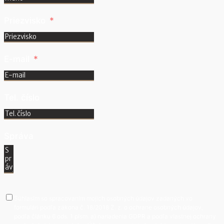
Priezvisko
E-mail
Tel. číslo
Správa
Súhlasím so spracovaním mojich osobných údajov zadaných vo
formulári podľa zákona č. 18/2018 Z. z. o ochrane osobných údajov,
podľa článku 6 ods. 1 písm. a) nariadenia GDPR a podľa vlastnej ochrany