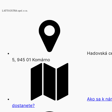
LATTI-EXTRA spol. s r.o.
Hadovská c
5, 945 01 Komárno
Ako sa k ná
dostanete?