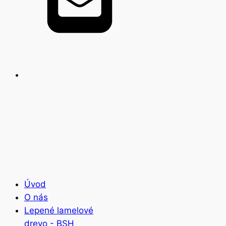
Úvod
O nás
Lepené lamelové
drevo - BSH