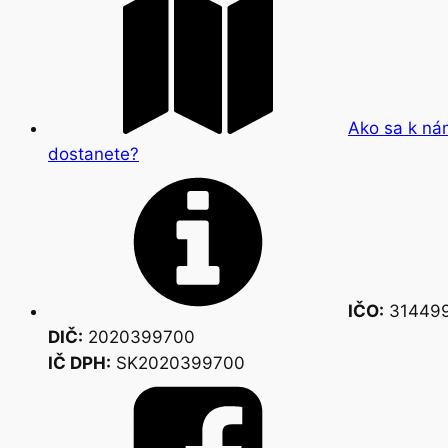
Ako sa k ná
dostanete?
IČO:
314499
DIČ:
2020399700
IČ DPH:
SK2020399700