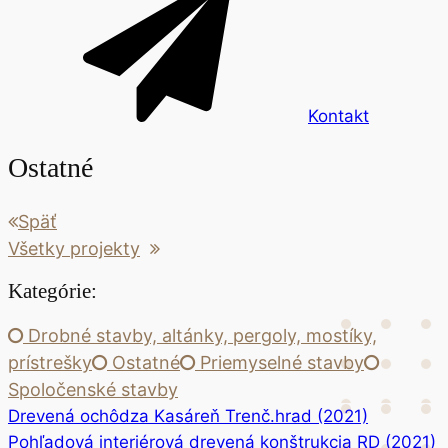
Kontakt
Ostatné
Späť
Všetky projekty
Kategórie:
Drobné stavby, altánky, pergoly, mostíky,
prístrešky
Ostatné
Priemyselné stavby
Spoločenské stavby
Drevená ochôdza Kasáreň Trenč.hrad (2021)
Pohľadová interiérová drevená konštrukcia RD (2021)