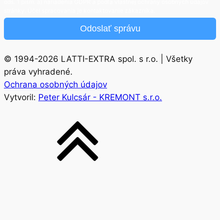
ods. 1 písm. a) nariadenia GDPR a podľa vlastnej ochrany osobných údajov
stránky. Účel spracovania je kontaktovanie zákazníka.
Odoslať správu
© 1994-2026 LATTI-EXTRA spol. s r.o. | Všetky
práva vyhradené.
Ochrana osobných údajov
Vytvoril:
Peter Kulcsár - KREMONT s.r.o.